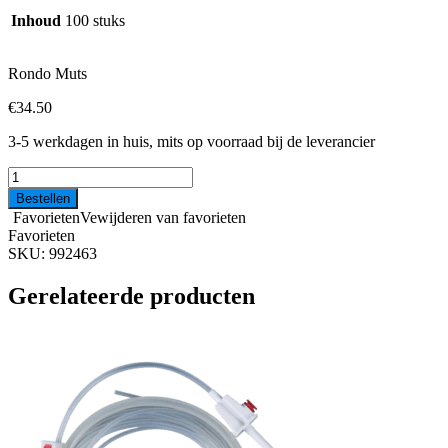
Inhoud
100 stuks
Rondo Muts
€
34.50
3-5 werkdagen in huis, mits op voorraad bij de leverancier
Foliodress
cap
Bestellen
Rondo
Favorieten
Vewijderen van favorieten
Muts
Favorieten
aantal
SKU:
992463
Gerelateerde producten