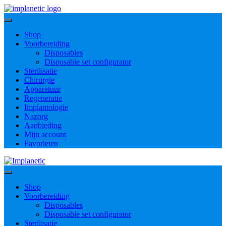
Ga
naar
inhoud
Shop
Voorbereiding
Disposables
Disposable set configurator
Sterilisatie
Chirurgie
Apparatuur
Regeneratie
Implantologie
Nazorg
Aanbieding
Mijn account
Favorieten
Shop
Voorbereiding
Disposables
Disposable set configurator
Sterilisatie