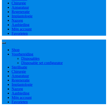
Chirurgie
Apparatuur
Regeneratie
Implantologie
Nazorg
Aanbieding
Mijn account
Favorieten
Shop
Voorbereiding
Disposables
Disposable set configurator
Sterilisatie
Chirurgie
Apparatuur
Regeneratie
Implantologie
Nazorg
Aanbieding
Mijn account
Favorieten