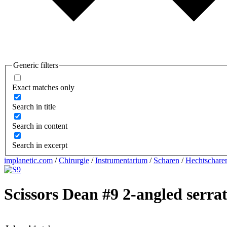
Generic filters
Exact matches only
Search in title
Search in content
Search in excerpt
implanetic.com
/
Chirurgie
/
Instrumentarium
/
Scharen
/
Hechtschare
Scissors Dean #9 2-angled serra