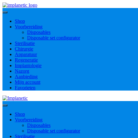
Ga
naar
inhoud
Shop
Voorbereiding
Disposables
Disposable set configurator
Sterilisatie
Chirurgie
Apparatuur
Regeneratie
Implantologie
Nazorg
Aanbieding
Mijn account
Favorieten
Shop
Voorbereiding
Disposables
Disposable set configurator
Sterilisatie