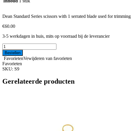
Inhoud
1 stuk
Dean Standard Series scissors with 1 serrated blade used for trimming 
€
60.00
3-5 werkdagen in huis, mits op voorraad bij de leverancier
Scissors
Dean
Bestellen
#9
Favorieten
Vewijderen van favorieten
2-
Favorieten
angled
SKU:
S9
serrated
16,5cm
Gerelateerde producten
aantal