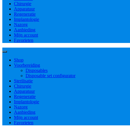
Chirurgie
Apparatuur
Regeneratie
Implantologie
Nazorg
Aanbieding
Mijn account
Favorieten
Shop
Voorbereiding
Disposables
Disposable set configurator
Sterilisatie
Chirurgie
Apparatuur
Regeneratie
Implantologie
Nazorg
Aanbieding
Mijn account
Favorieten